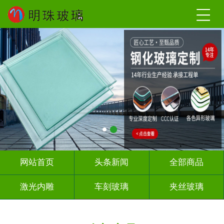
网站首页
头条新闻
全部商品
激光内雕
车刻玻璃
夹丝玻璃
热熔热弯
调光玻璃
深雕浮雕