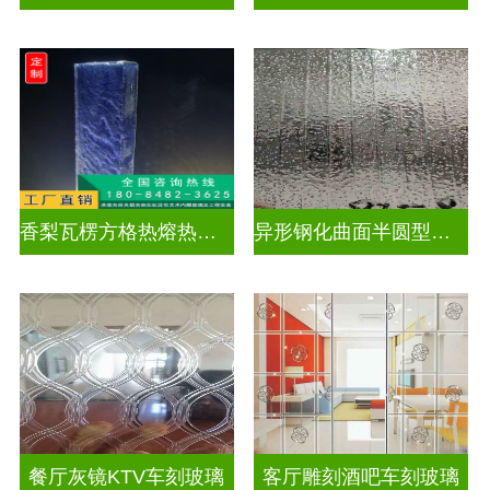
香梨瓦楞方格热熔热弯玻璃
异形钢化曲面半圆型异形弧形玻璃
餐厅灰镜KTV车刻玻璃
客厅雕刻酒吧车刻玻璃