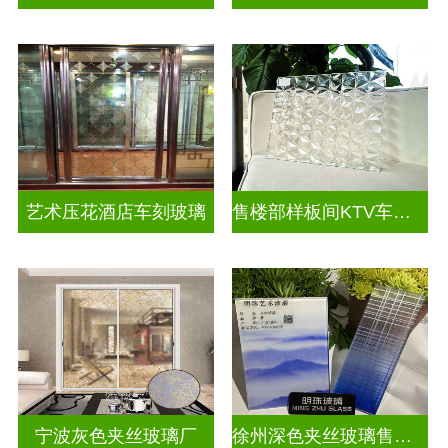
艺术压花酒店车刻玻璃
售楼部样板间KTV车刻玻璃
宁波灰色夹丝玻璃厂
徐州深色夹丝玻璃售价多少钱