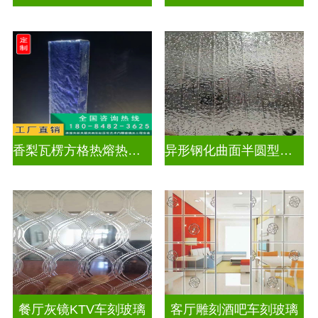
香梨瓦楞方格热熔热弯玻璃
异形钢化曲面半圆型异形弧形玻璃
餐厅灰镜KTV车刻玻璃
客厅雕刻酒吧车刻玻璃