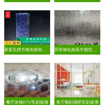
香梨瓦楞方格热熔热弯玻璃
异形钢化曲面半圆型异形弧形玻璃
餐厅灰镜KTV车刻玻璃
客厅雕刻酒吧车刻玻璃