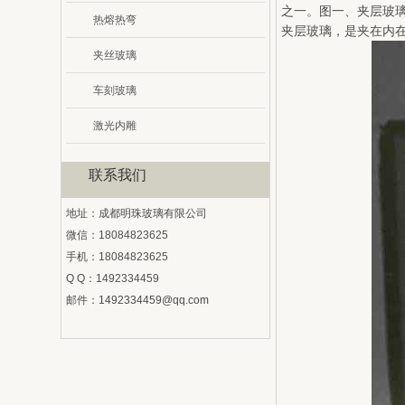
之一。图一、夹层玻
热熔热弯
夹层玻璃，是夹在内
夹丝玻璃
车刻玻璃
激光内雕
联系我们
地址：成都明珠玻璃有限公司
微信：18084823625
手机：18084823625
Q Q：1492334459
邮件：
1492334459@qq.com