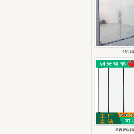
邢台智
康冉智能智