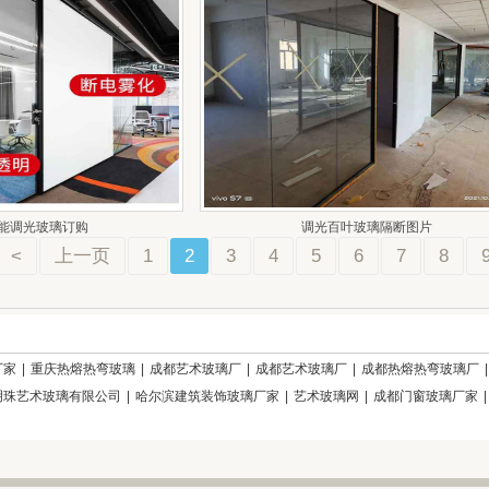
能调光玻璃订购
调光百叶玻璃隔断图片
<
上一页
1
2
3
4
5
6
7
8
厂家
|
重庆热熔热弯玻璃
|
成都艺术玻璃厂
|
成都艺术玻璃厂
|
成都热熔热弯玻璃厂
明珠艺术玻璃有限公司
|
哈尔滨建筑装饰玻璃厂家
|
艺术玻璃网
|
成都门窗玻璃厂家