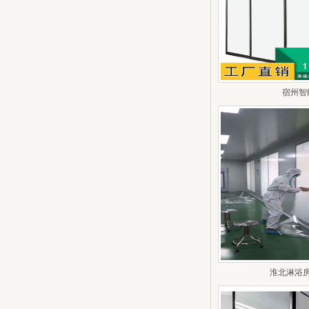
宿州智
淮北淋浴