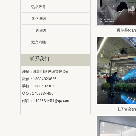
热熔热弯
夹丝玻璃
灵璧雾化智
车刻玻璃
激光内雕
联系我们
地址：成都明珠玻璃有限公司
微信：18084823625
手机：18084823625
Q Q：1492334459
邮件：
1492334459@qq.com
电子窗帘智