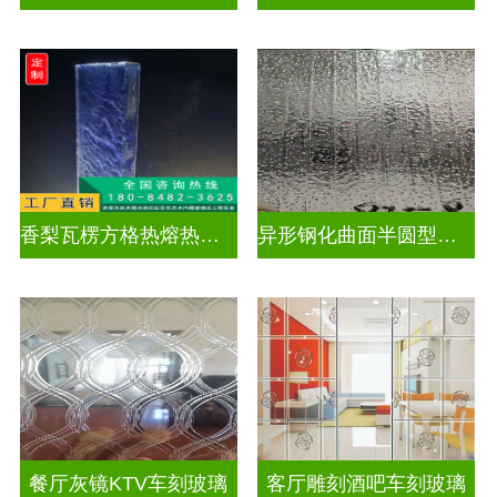
香梨瓦楞方格热熔热弯玻璃
异形钢化曲面半圆型异形弧形玻璃
餐厅灰镜KTV车刻玻璃
客厅雕刻酒吧车刻玻璃