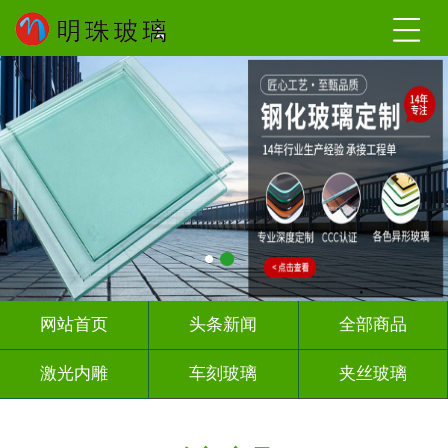
网站首页
头条新闻
全部商品
激光内雕
车刻玻璃
夹丝玻璃
热熔热弯
调光玻璃
深雕浮雕