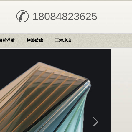
18084823625
深雕浮雕
烤漆玻璃
工程玻璃