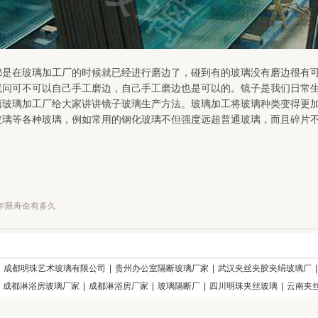
都是在玻璃加工厂的时候就已经进行磨边了，碰到有的玻璃没有磨边很有
就问可不可以自己手工磨边，自己手工磨边也是可以的。镜子是我们日常
南玻璃加工厂给大家讲讲镜子玻璃生产方法。玻璃加工将玻璃种类变得更
玻璃等各种玻璃，例如常用的钢化玻璃不但强度远超普通玻璃，而且碎片
年限寿命有多久
|
成都明珠艺术玻璃有限公司
|
贵州办公室隔断玻璃厂家
|
武汉夹丝夹胶夹绢玻璃厂
|
成都淋浴房玻璃厂家
|
成都淋浴房厂家
|
玻璃隔断厂
|
四川明珠夹丝玻璃
|
云南夹