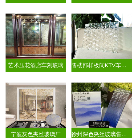
艺术压花酒店车刻玻璃
售楼部样板间KTV车刻玻璃
宁波灰色夹丝玻璃厂
徐州深色夹丝玻璃售价多少钱