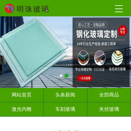
网站首页
头条新闻
全部商品
激光内雕
车刻玻璃
夹丝玻璃
热熔热弯
调光玻璃
深雕浮雕