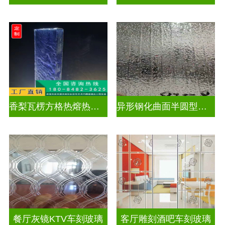
香梨瓦楞方格热熔热弯玻璃
异形钢化曲面半圆型异形弧形玻璃
餐厅灰镜KTV车刻玻璃
客厅雕刻酒吧车刻玻璃