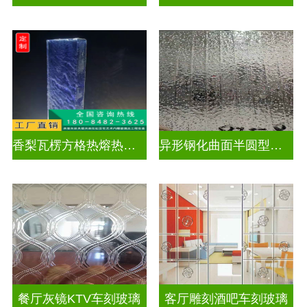
香梨瓦楞方格热熔热弯玻璃
异形钢化曲面半圆型异形弧形玻璃
餐厅灰镜KTV车刻玻璃
客厅雕刻酒吧车刻玻璃