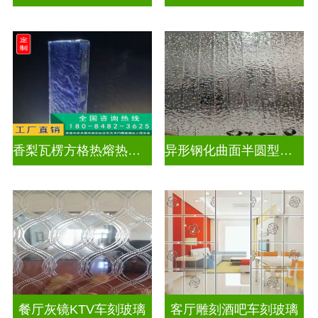
香梨瓦楞方格热熔热弯玻璃
异形钢化曲面半圆型异形弧形玻璃
餐厅灰镜KTV车刻玻璃
客厅雕刻酒吧车刻玻璃