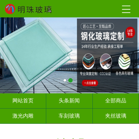
网站首页
头条新闻
全部商品
激光内雕
车刻玻璃
夹丝玻璃
热熔热弯
调光玻璃
深雕浮雕