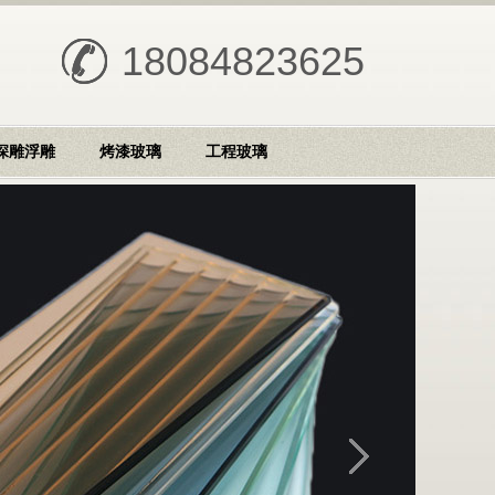
18084823625
深雕浮雕
烤漆玻璃
工程玻璃