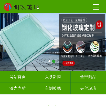
网站首页
头条新闻
全部商品
激光内雕
车刻玻璃
夹丝玻璃
热熔热弯
调光玻璃
深雕浮雕