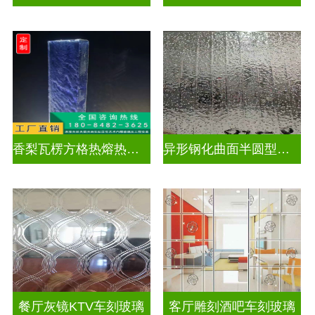
香梨瓦楞方格热熔热弯玻璃
异形钢化曲面半圆型异形弧形玻璃
餐厅灰镜KTV车刻玻璃
客厅雕刻酒吧车刻玻璃