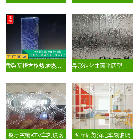
香梨瓦楞方格热熔热弯玻璃
异形钢化曲面半圆型异形弧形玻璃
餐厅灰镜KTV车刻玻璃
客厅雕刻酒吧车刻玻璃