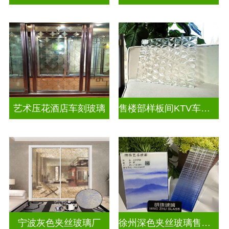
艺术压花酒店车刻玻璃
售楼部样板间KTV车刻玻璃
宁波灰色夹丝玻璃厂
徐州深色夹丝玻璃售价多少钱