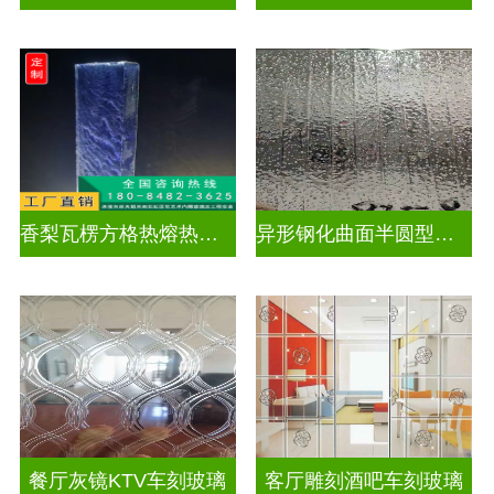
香梨瓦楞方格热熔热弯玻璃
异形钢化曲面半圆型异形弧形玻璃
餐厅灰镜KTV车刻玻璃
客厅雕刻酒吧车刻玻璃