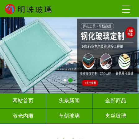
网站首页
头条新闻
全部商品
激光内雕
车刻玻璃
夹丝玻璃
热熔热弯
调光玻璃
深雕浮雕