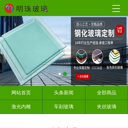
网站首页
头条新闻
全部商品
激光内雕
车刻玻璃
夹丝玻璃
热熔热弯
调光玻璃
深雕浮雕