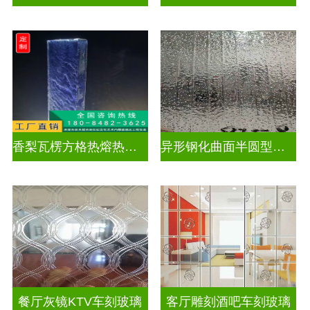
香梨瓦楞方格热熔热弯玻璃
异形钢化曲面半圆型异形弧形玻璃
餐厅灰镜KTV车刻玻璃
客厅雕刻酒吧车刻玻璃