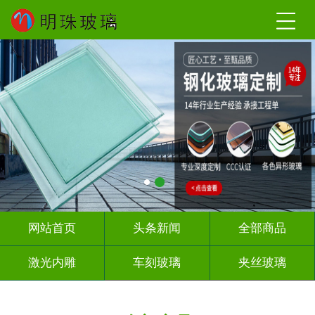
网站首页
头条新闻
全部商品
激光内雕
车刻玻璃
夹丝玻璃
热熔热弯
调光玻璃
深雕浮雕