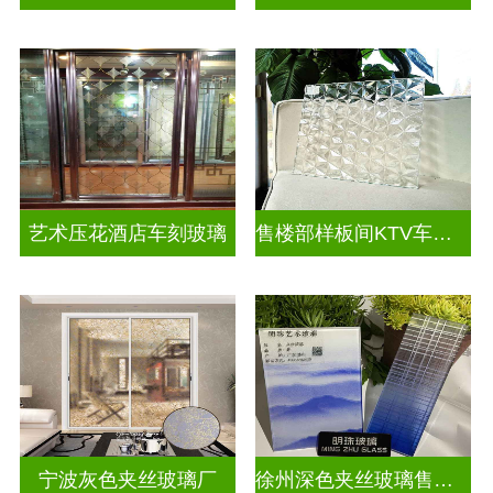
艺术压花酒店车刻玻璃
售楼部样板间KTV车刻玻璃
宁波灰色夹丝玻璃厂
徐州深色夹丝玻璃售价多少钱