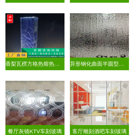
香梨瓦楞方格热熔热弯玻璃
异形钢化曲面半圆型异形弧形玻璃
餐厅灰镜KTV车刻玻璃
客厅雕刻酒吧车刻玻璃