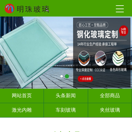
网站首页
头条新闻
全部商品
激光内雕
车刻玻璃
夹丝玻璃
热熔热弯
调光玻璃
深雕浮雕